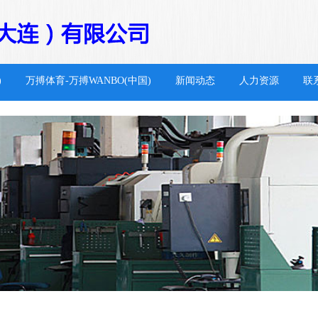
)
万搏体育-万搏WANBO(中国)
新闻动态
人力资源
联